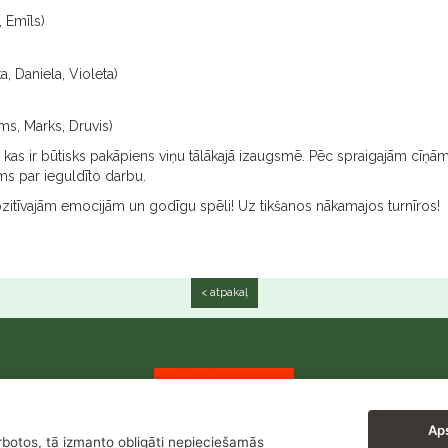
 Emīls)
, Daniela, Violeta)
ms, Marks, Druvis)
zi, kas ir būtisks pakāpiens viņu tālākajā izaugsmē. Pēc spraigajām cīņ
ms par ieguldīto darbu.
 pozitīvajām emocijām un godīgu spēli! Uz tikšanos nākamajos turnīros!
< atpakaļ
Aps
arbotos, tā izmanto obligāti nepieciešamās