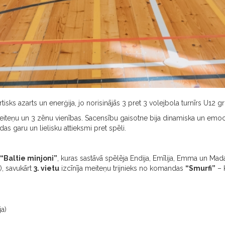
rtisks azarts un enerģija, jo norisinājās 3 pret 3 volejbola turnīrs U1
iteņu un 3 zēnu vienības. Sacensību gaisotne bija dinamiska un em
as garu un lielisku attieksmi pret spēli.
“Baltie minjoni”
, kuras sastāvā spēlēja Endija, Emīlija, Emma un Ma
), savukārt
3. vietu
izcīnīja meiteņu trijnieks no komandas
“Smurfi”
– K
a)