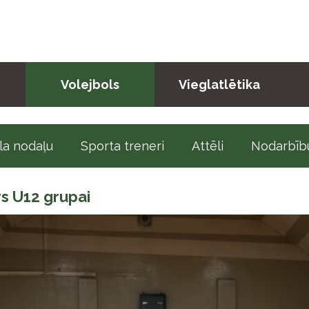
Volejbols
Vieglatlētika
la nodaļu
Sporta treneri
Attēli
Nodarbību
rs U12 grupai