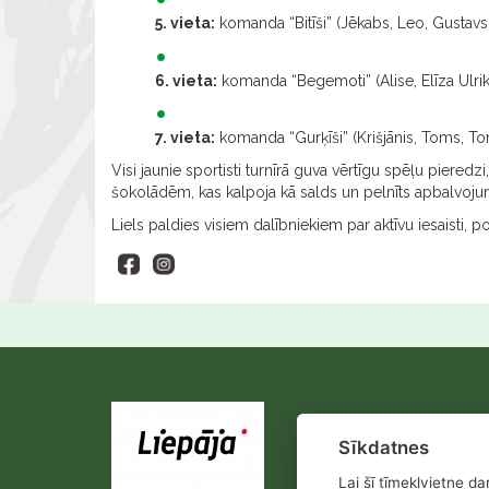
5. vieta:
komanda “Bitīši” (Jēkabs, Leo, Gustavs,
6. vieta:
komanda “Begemoti” (Alise, Elīza Ulrika
7. vieta:
komanda “Gurķīši” (Krišjānis, Toms, To
Visi jaunie sportisti turnīrā guva vērtīgu spēļu piered
šokolādēm, kas kalpoja kā salds un pelnīts apbalvoju
Liels paldies visiem dalībniekiem par aktīvu iesaisti,
Sīkdatnes
Lai šī tīmekļvietne d