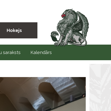
Hokejs
 saraksts
Kalendārs