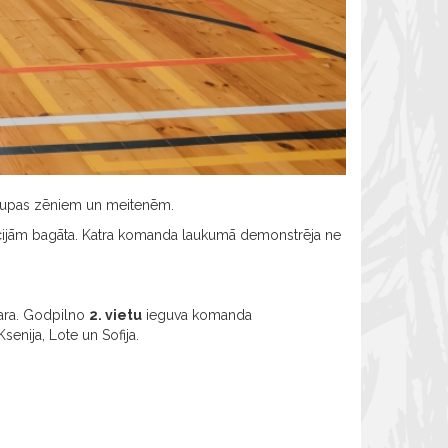
2 grupas zēniem un meitenēm.
ocijām bagāta. Katra komanda laukumā demonstrēja ne
dara. Godpilno
2. vietu
ieguva komanda
senija, Lote un Sofija.