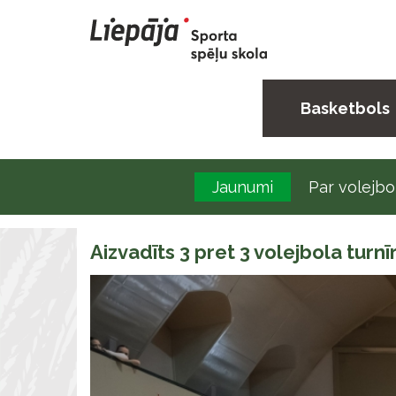
Basketbols
Jaunumi
Par volejbo
Aizvadīts 3 pret 3 volejbola turnī