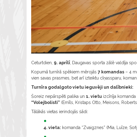
Ceturtdien,
9. aprīlī
, Daugavas sporta zālē valdīja spo
Kopumā turnīrā spēkiem mērojās
7 komandas
– 4 me
vien savas prasmes, bet arī izteiktu cīņassparu, komand
Turnīra godalgoto vietu ieguvēji un dalībnieki:
Šoreiz nepārspēti palika un
1. vietu
izcīnīja komanda
“Volejbolisti”
(Emīls, Kristaps Otto, Meisons, Roberts
Tālākās vietas ierindojās šādi:
4. vieta:
komanda “Zvaigznes” (Mia, Luīze, Sofij