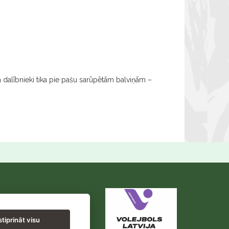
ām dalībnieki tika pie pašu sarūpētām balviņām –
tiprināt visu