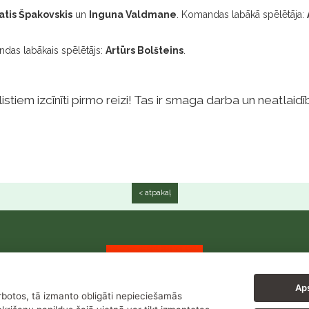
atis Špakovskis
un
Inguna Valdmane
. Komandas labākā spēlētāja:
ndas labākais spēlētājs:
Artūrs Bolšteins
.
stiem izcīnīti pirmo reizi! Tas ir smaga darba un neatlaid
< atpakaļ
Aps
arbotos, tā izmanto obligāti nepieciešamās