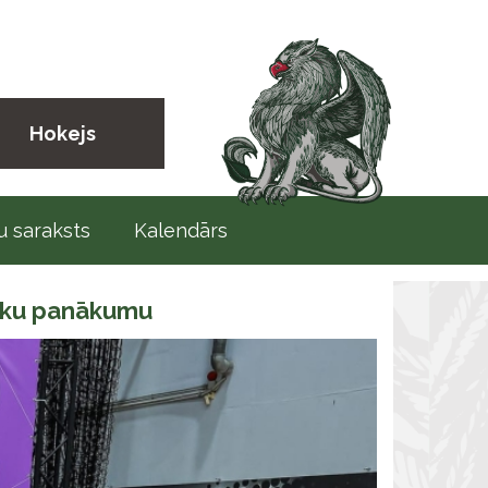
Hokejs
 saraksts
Kalendārs
risku panākumu