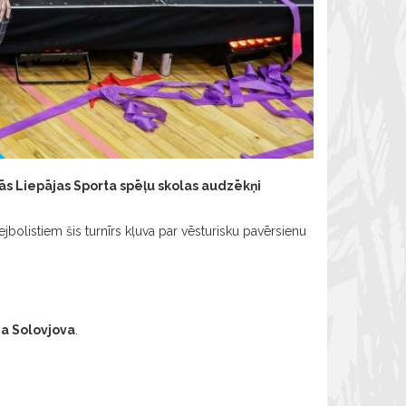
ās Liepājas Sporta spēļu skolas audzēkņi
bolistiem šis turnīrs kļuva par vēsturisku pavērsienu
ja Solovjova
.