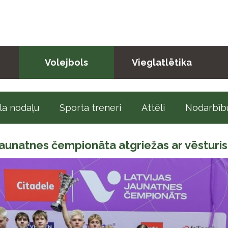
Volejbols
Vieglatlētika
la nodaļu
Sporta treneri
Attēli
Nodarbību
s Jaunatnes čempionāta atgriežas ar vēstu