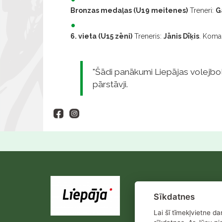
Bronzas medaļas (U19 meitenes)
Treneri:
G
6. vieta (U15 zēni)
Treneris:
Jānis Dīķis
. Koma
"Šādi panākumi Liepājas volejboli
pārstāvji.
Sīkdatnes
Lai šī tīmekļvietne d