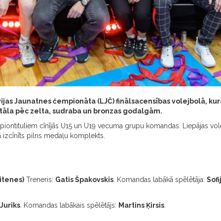
vijas Jaunatnes čempionāta (LJČ) finālsacensības volejbolā, kur
estāla pēc zelta, sudraba un bronzas godalgām.
piontituliem cīnījās U15 un U19 vecuma grupu komandas. Liepājas volej
ā izcīnīts pilns medaļu komplekts.
itenes)
Treneris:
Gatis Špakovskis
. Komandas labākā spēlētāja:
Sofi
Juriks
. Komandas labākais spēlētājs:
Martins Ķirsis
.