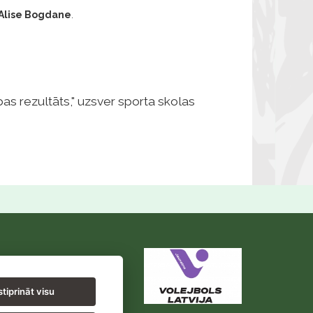
Alise Bogdane
.
ības rezultāts," uzsver sporta skolas
tiprināt visu