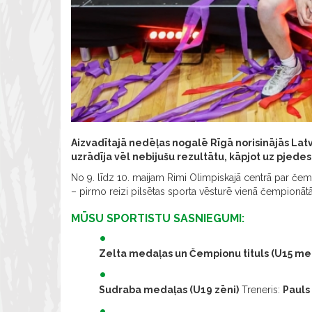
Aizvadītajā nedēļas nogalē Rīgā norisinājās Lat
uzrādīja vēl nebijušu rezultātu, kāpjot uz pjed
No 9. līdz 10. maijam Rimi Olimpiskajā centrā par čem
– pirmo reizi pilsētas sporta vēsturē vienā čempionāt
MŪSU SPORTISTU SASNIEGUMI:
Zelta medaļas un Čempionu tituls (U15 me
Sudraba medaļas (U19 zēni)
Treneris:
Pauls 